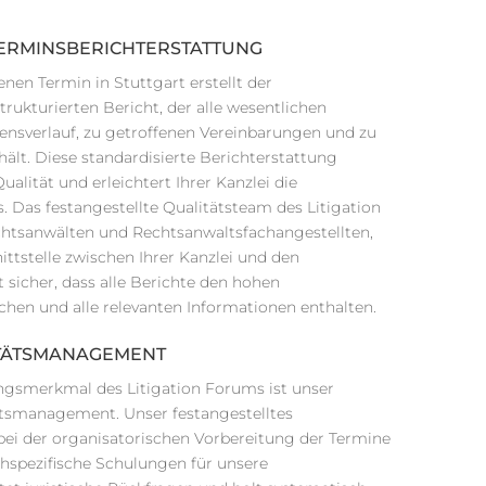
ERMINSBERICHTERSTATTUNG
 Termin in Stuttgart erstellt der
trukturierten Bericht, der alle wesentlichen
nsverlauf, zu getroffenen Vereinbarungen und zu
ält. Diese standardisierte Berichterstattung
alität und erleichtert Ihrer Kanzlei die
. Das festangestellte Qualitätsteam des Litigation
htsanwälten und Rechtsanwaltsfachangestellten,
nittstelle zwischen Ihrer Kanzlei und den
t sicher, dass alle Berichte den hohen
chen und alle relevanten Informationen enthalten.
TÄTSMANAGEMENT
ungsmerkmal des Litigation Forums ist unser
tsmanagement. Unser festangestelltes
bei der organisatorischen Vorbereitung der Termine
achspezifische Schulungen für unsere