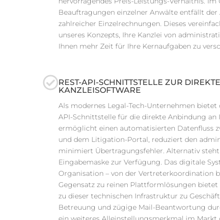
hervorragendes Preis-Leistungs-Verhältnis. Im
Beauftragungen einzelner Anwälte entfällt der
zahlreicher Einzelrechnungen. Dieses vereinfa
unseres Konzepts, Ihre Kanzlei von administra
Ihnen mehr Zeit für Ihre Kernaufgaben zu versc
REST-API-SCHNITTSTELLE ZUR DIREK
KANZLEISOFTWARE
Als modernes Legal-Tech-Unternehmen bietet d
API-Schnittstelle für die direkte Anbindung an 
ermöglicht einen automatisierten Datenfluss z
und dem Litigation-Portal, reduziert den admi
minimiert Übertragungsfehler. Alternativ steh
Eingabemaske zur Verfügung. Das digitale S
Organisation – von der Vertreterkoordination 
Gegensatz zu reinen Plattformlösungen bietet 
zu dieser technischen Infrastruktur zu Geschäft
Betreuung und zügige Mail-Beantwortung durc
ein weiteres Alleinstellungsmerkmal im Markt 