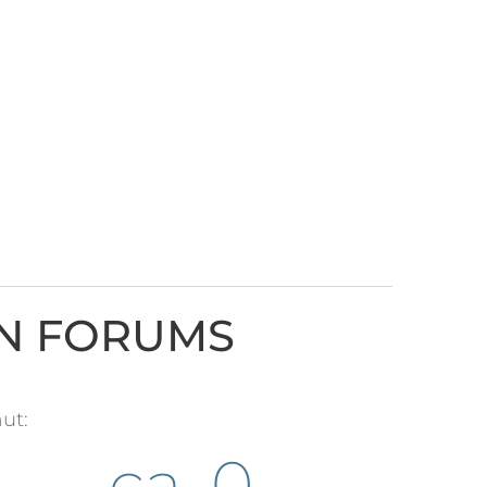
ON FORUMS
ut:
ca. 
0