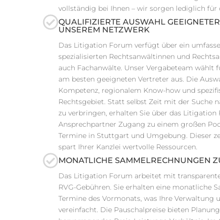
vollständig bei Ihnen – wir sorgen lediglich fü
QUALIFIZIERTE AUSWAHL GEEIGNETER
UNSEREM NETZWERK
Das Litigation Forum verfügt über ein umfass
spezialisierten Rechtsanwältinnen und Rechts
auch Fachanwälte. Unser Vergabeteam wählt fü
am besten geeigneten Vertreter aus. Die Auswah
Kompetenz, regionalem Know-how und spezifis
Rechtsgebiet. Statt selbst Zeit mit der Suche 
zu verbringen, erhalten Sie über das Litigatio
Ansprechpartner Zugang zu einem großen Pool q
Termine in Stuttgart und Umgebung. Dieser zen
spart Ihrer Kanzlei wertvolle Ressourcen.
MONATLICHE SAMMELRECHNUNGEN Z
Das Litigation Forum arbeitet mit transparent
RVG-Gebühren. Sie erhalten eine monatliche 
Termine des Vormonats, was Ihre Verwaltung u
vereinfacht. Die Pauschalpreise bieten Planung