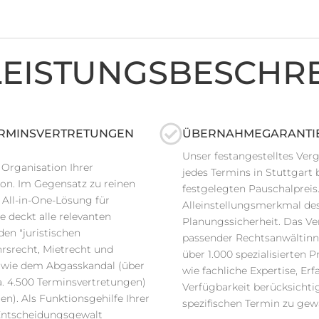
 LEISTUNGSBESCHR
ERMINSVERTRETUNGEN
ÜBERNAHMEGARANTIE 
Unser festangestelltes Ve
Organisation Ihrer
jedes Termins in Stuttgart 
on. Im Gegensatz zu reinen
festgelegten Pauschalpreis
 All-in-One-Lösung für
Alleinstellungsmerkmal des
 deckt alle relevanten
Planungssicherheit. Das Ve
den "juristischen
passender Rechtsanwältin
rsrecht, Mietrecht und
über 1.000 spezialisierten
n wie dem Abgasskandal (über
wie fachliche Expertise, E
a. 4.500 Terminsvertretungen)
Verfügbarkeit berücksichti
n). Als Funktionsgehilfe Ihrer
spezifischen Termin zu gewä
Entscheidungsgewalt