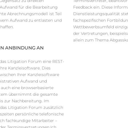
 Gegensatz zu direkten
Terminsvertreter, beantwor
 Aufwand für die Bearbeitung
Feedback ein. Diese Inform
chte Abrechnungsmodell ist Teil
Dienstleistungsqualität st
tivem Aufwand zu entlasten und
fachspezifischen Fortbildu
haffen.
Wettbewerbsumfeld einzigar
der Vertretungen, beispiel
allein zum Thema Abgasska
TEN ANBINDUNG AN
as Litigation Forum eine REST-
Ihre Kanzleisoftware. Dies
wischen Ihrer Kanzleisoftware
nistrativen Aufwand und
t auch eine browserbasierte
ystem übernimmt die gesamte
bis zur Nachbereitung. Im
das Litigation Forum zusätzlich
szeiten persönliche telefonische
h fachkundige Mitarbeiter –
der Terminsvertretungen.Ich