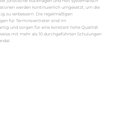
tet juristische Rückfragen und holt systematisch
ationen werden kontinuierlich umgesetzt, um die
etig zu verbessern. Die regelmäßigen
ngen für Terminsvertreter sind im
tig und sorgen für eine konstant hohe Qualität
sweise mit mehr als 10 durchgeführten Schulungen
ndal.