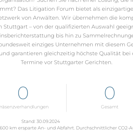
t? Das Litigation Forum bietet als einzigartiger 
Netzwerk von Anwälten. Wir übernehmen die kompl
 Stuttgart – von der qualifizierten Auswahl geeign
rminsberichterstattung bis hin zu Sammelrechnu
bundesweit einziges Unternehmen mit diesem Ges
g und garantieren gleichzeitig höchste Qualität b
Termine vor Stuttgarter Gerichten.
0
0
räsenzverhandlungen
Gesamt
Stand: 30.09.2024
600 km ersparte An- und Abfahrt. Durchschnittlicher CO2-Au