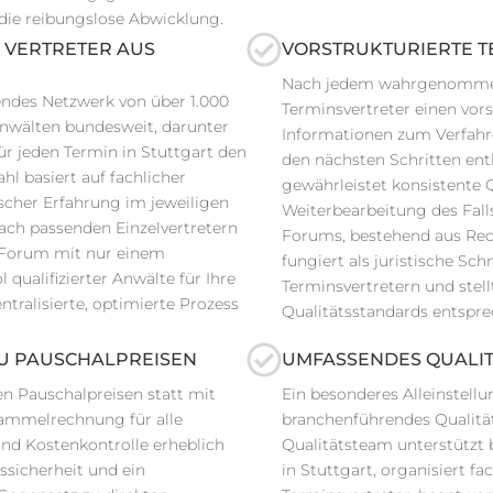
r die reibungslose Abwicklung.
 VERTRETER AUS
VORSTRUKTURIERTE T
Nach jedem wahrgenommenen
endes Netzwerk von über 1.000
Terminsvertreter einen vors
anwälten bundesweit, darunter
Informationen zum Verfahre
r jeden Termin in Stuttgart den
den nächsten Schritten enth
l basiert auf fachlicher
gewährleistet konsistente Qu
cher Erfahrung im jeweiligen
Weiterbearbeitung des Falls
nach passenden Einzelvertretern
Forums, bestehend aus Rec
n Forum mit nur einem
fungiert als juristische Sch
ualifizierter Anwälte für Ihre
Terminsvertretern und stell
tralisierte, optimierte Prozess
Qualitätsstandards entspre
U PAUSCHALPREISEN
UMFASSENDES QUALI
en Pauschalpreisen statt mit
Ein besonderes Alleinstell
Sammelrechnung für alle
branchenführendes Qualitä
nd Kostenkontrolle erheblich
Qualitätsteam unterstützt 
ssicherheit und ein
in Stuttgart, organisiert f