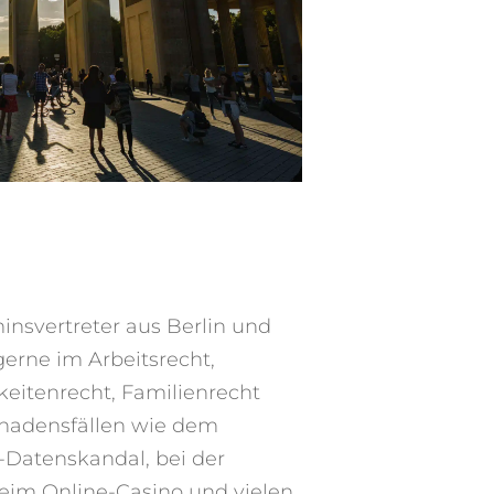
nsvertreter aus Berlin
und
gerne im Arbeitsrecht,
eitenrecht, Familienrecht
chadensfällen wie dem
Datenskandal, bei der
eim Online-Casino und vielen