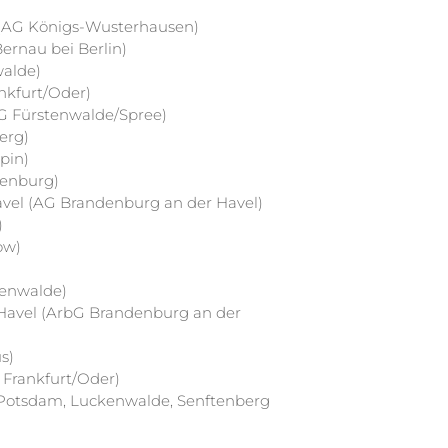
(AG Königs-Wusterhausen)
ernau bei Berlin)
alde)
nkfurt/Oder)
G Fürstenwalde/Spree)
erg)
pin)
ienburg)
vel (AG Brandenburg an der Havel)
)
ow)
enwalde)
 Havel (ArbG Brandenburg an der
s)
 Frankfurt/Oder)
n Potsdam, Luckenwalde, Senftenberg