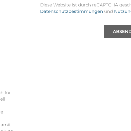
Diese Website ist durch reCAPTCHA gesch
Datenschutzbestimmungen
und
Nutzun
ABSEN
ch für
ell
re
h
damit