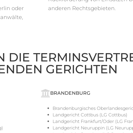
rlin
oder
anderen Rechtsgebieten.
zanwälte,
N DIE TERMINSVERT
ENDEN GERICHTEN
BRANDENBURG
Brandenburgisches Oberlandesgeri
Landgericht Cottbus (LG Cottbus)
Landgericht Frankfurt/Oder (LG Fra
g)
Landgericht Neuruppin (LG Neurup