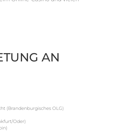
RETUNG AN
cht (Brandenburgisches OLG)
nkfurt/Oder)
pin)