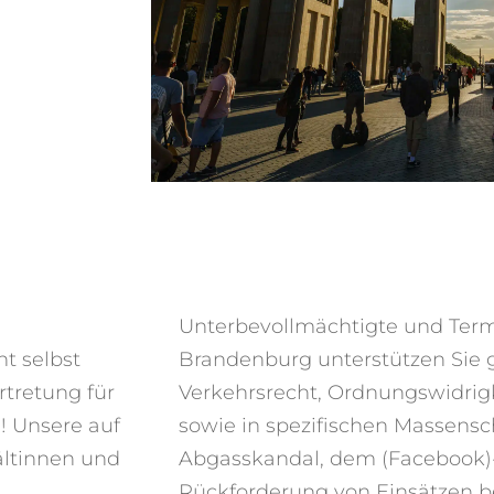
Unterbevollmächtigte und Termi
t selbst
Brandenburg
unterstützen Sie 
tretung für
Verkehrsrecht, Ordnungswidrigk
! Unsere auf
sowie in spezifischen Massens
ältinnen und
Abgasskandal, dem (Facebook)-
Rückforderung von Einsätzen b